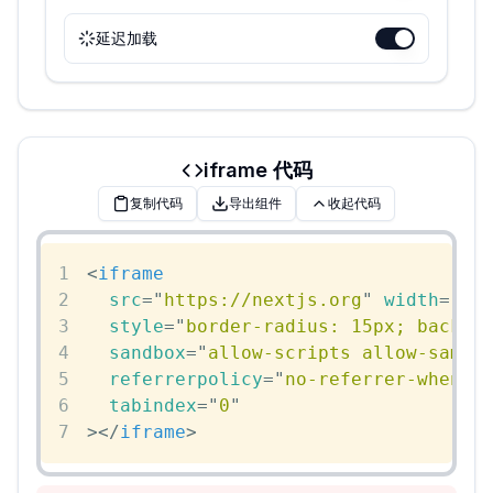
延迟加载
iframe 代码
复制代码
导出组件
收起代码
1
<
iframe
2
src
=
"
https://nextjs.org
"
width
=
"
10
3
style
=
"
border-radius
:
15
px
;
backgr
4
sandbox
=
"
allow-scripts allow-same-
5
referrerpolicy
=
"
no-referrer-when-d
6
tabindex
=
"
0
"
7
>
</
iframe
>